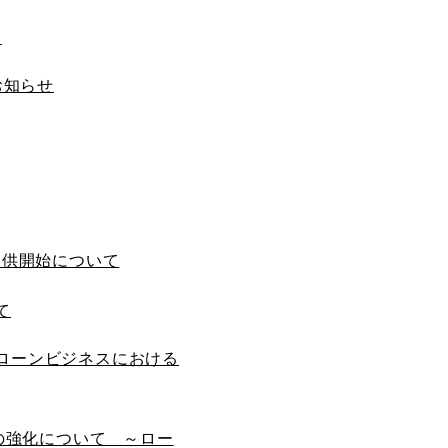
ローンビジネスにおける
て
ビスの強化について ～ロー
お知らせ
本初のサービスを展開～
した
歩み）
提供開始について
て
)
ローンビジネスにおける
ビスの強化について ～ロー