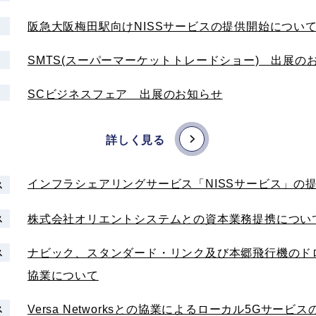
ナビック、スタンダード・リンク及び本郷飛行機のド
ス
協業について
阪急大阪梅田駅向けNISSサービスの提供開始につい
Versa Networksとの協業によるローカル5Gサー
ス
SMTS(スーパーマーケットトレードショー) 出展の
カル5Gプラットフォームに「SASE」を実現した日
SCビジネスフェア 出展のお知らせ
当社コーポレートWebサイトをリニューアルいたしま
詳しく見る
noteへ記事を公開しました（#01ナビック創業までの
インフラシェアリングサービス「NISSサービス」の
ス
TBSラジオ「テンカイズ」へ出演しました
株式会社オリエントシステムとの資本業務提携につい
ス
TBSラジオ「テンカイズ」へ出演します（8/25 21時～
ナビック、スタンダード・リンク及び本郷飛行機のド
ス
「MIC Future Eyes」へ出演しました
協業について
Versa Networksとの協業によるローカル5Gサー
ス