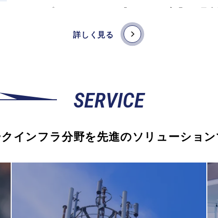
カル5Gプラットフォームに「SASE」を実現した日
4.7GHz帯SA構成のローカル5G無線局免許取得につ
ス
詳しく見る
4.7GHz帯SA構成のローカル5G無線局免許申請につ
ス
クラウド上のナビックシステムの保守・運用につきま
ス
SERVICE
株式会社多摩川ホールディングスとの資本業務提携に
ス
株式会社JTOWERとの資本業務提携について
ス
ークインフラ分野を
先進のソリューション
奥浅草 酉の寺長國寺へのWi-Fiサービス提供 ～外
ス
し」拡大～