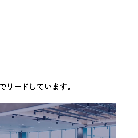
本初のサービスを展開～
いて
いて
して
ついて
でリードしています。
国人観光客への「おもてな