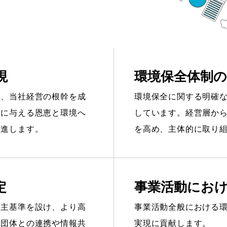
現
環境保全体制の
は、当社経営の根幹を成
環境保全に関する明確
会に与える恩恵と環境へ
しています。経営層か
推進します。
を高め、主体的に取り
定
事業活動にお
自主基準を設け、より高
事業活動全般における
界団体との連携や情報共
実現に貢献します。