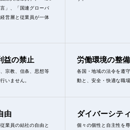
宣言」、「国連グローバ
、経営層と従業員が一体
。
利益の禁止
労働環境の整備
族、宗教、信条、思想等
各国・地域の法令を遵
切行いません。
動と、安全・快適な職
自由
ダイバーシテ
、従業員の結社の自由と
個々の個性と自主性を