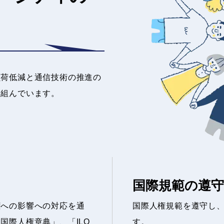
負荷低減と通信技術の推進の
り組んでいます。
国際規範の遵
権への影響への対応を通
国際人権規範を遵守し
国際人権章典」、「ILO
す。