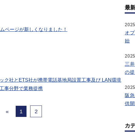
最新
2025
ムページが新しくなりました！
オプ
始
2025
三井
の提
ック社とETS社が携帯電話基地局設置工事及び LAN環境
2025
工事分野で業務提携
阪急
供開
«
1
2
カ